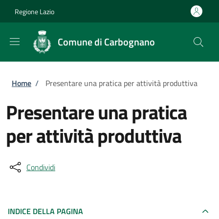
Salta al contenuto principale
Skip to footer content
Regione Lazio
Comune di Carbognano
Briciole di pane
Home
/
Presentare una pratica per attività produttiva
Presentare una pratica
per attività produttiva
Condividi
INDICE DELLA PAGINA