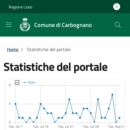
Salta al contenuto principale
Skip to footer content
Regione Lazio
Comune di Carbognano
Briciole di pane
Home
/
Statistiche del portale
Statistiche del portale