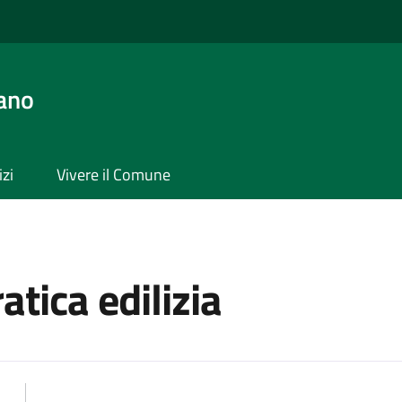
ano
izi
Vivere il Comune
tica edilizia