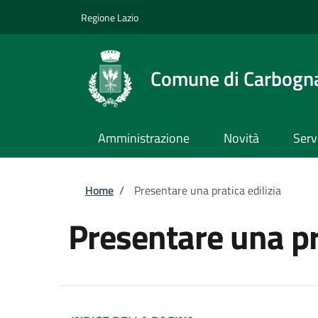
Salta al contenuto principale
Skip to footer content
Regione Lazio
Comune di Carbogn
Amministrazione
Novità
Serv
Briciole di pane
Home
/
Presentare una pratica edilizia
Presentare una pra