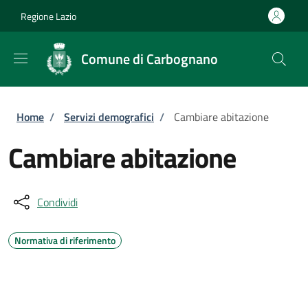
Salta al contenuto principale
Skip to footer content
Regione Lazio
Comune di Carbognano
Briciole di pane
Home
/
Servizi demografici
/
Cambiare abitazione
Cambiare abitazione
Condividi
Normativa di riferimento