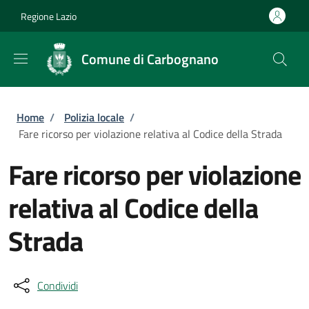
Salta al contenuto principale
Skip to footer content
Regione Lazio
Comune di Carbognano
Briciole di pane
Home
/
Polizia locale
/
Fare ricorso per violazione relativa al Codice della Strada
Fare ricorso per violazione
relativa al Codice della
Strada
Condividi