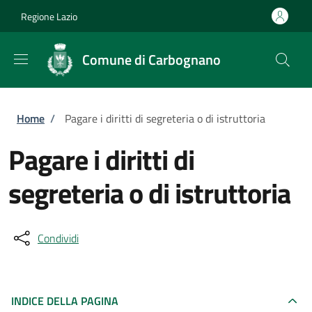
Salta al contenuto principale
Skip to footer content
Regione Lazio
Comune di Carbognano
Briciole di pane
Home
/
Pagare i diritti di segreteria o di istruttoria
Pagare i diritti di
segreteria o di istruttoria
Condividi
INDICE DELLA PAGINA