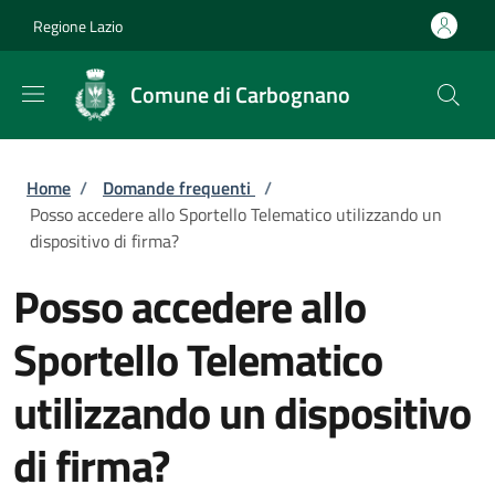
Salta al contenuto principale
Skip to footer content
Regione Lazio
Comune di Carbognano
Briciole di pane
Home
/
Domande frequenti
/
Posso accedere allo Sportello Telematico utilizzando un
dispositivo di firma?
Posso accedere allo
Sportello Telematico
utilizzando un dispositivo
di firma?