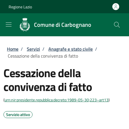
Salta al contenuto principale
Skip to footer content
Regione Lazio
Comune di Carbognano
Briciole di pane
Home
/
Servizi
/
Anagrafe e stato civile
/
Cessazione della convivenza di fatto
Cessazione della
convivenza di fatto
(
urn:nir:presidente.repubblica:decreto:1989-05-30;223~art13
)
Servizio attivo