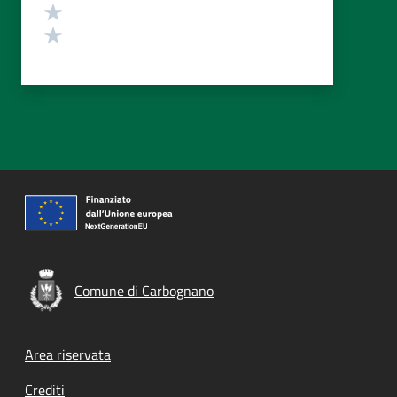
Valuta 2 stelle su 5
Valuta 1 stelle su 5
Comune di Carbognano
Footer menu
Area riservata
Crediti