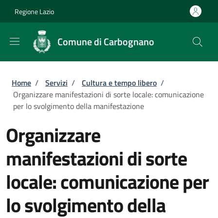
Salta al contenuto principale
Skip to footer content
Regione Lazio
Comune di Carbognano
Briciole di pane
Home
/
Servizi
/
Cultura e tempo libero
/
Organizzare manifestazioni di sorte locale: comunicazione
per lo svolgimento della manifestazione
Organizzare
manifestazioni di sorte
locale: comunicazione per
lo svolgimento della