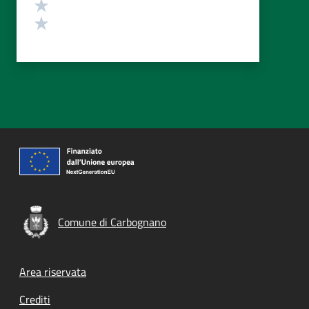
Valuta 2 stelle su 5
Valuta 1 stelle su 5
Comune di Carbognano
Footer menu
Area riservata
Crediti