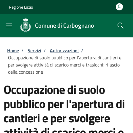
Salta al contenuto principale
Skip to footer content
Regione Lazio
Comune di Carbognano
Briciole di pane
Home
/
Servizi
/
Autorizzazioni
/
Occupazione di suolo pubblico per l'apertura di cantieri e
per svolgere attività di scarico merci e traslochi: rilascio
della concessione
Occupazione di suolo
pubblico per l'apertura di
cantieri e per svolgere
attività di scarico merci e