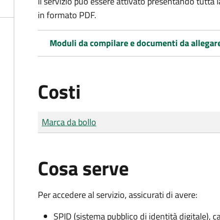
Il servizio può essere attivato presentando tutta
in formato PDF.
Moduli da compilare e documenti da allegar
Costi
Tipo di pagamento
Importo
Marca da bollo
Cosa serve
Per accedere al servizio, assicurati di avere:
SPID (sistema pubblico di identità digitale), ca