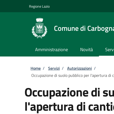
Salta al contenuto principale
Skip to footer content
Regione Lazio
Comune di Carbogn
Amministrazione
Novità
Serv
Briciole di pane
Home
/
Servizi
/
Autorizzazioni
/
Occupazione di suolo pubblico per l'apertura di c
Occupazione di su
l'apertura di cant