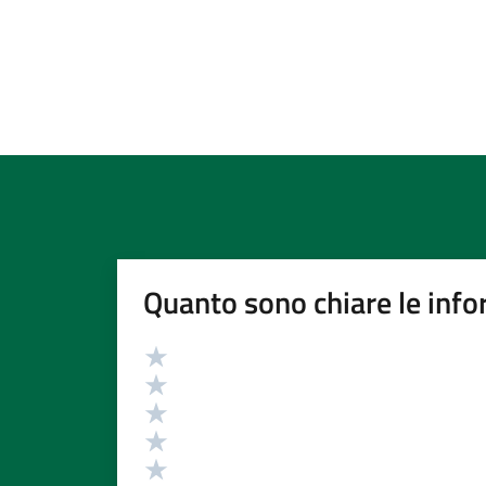
Quanto sono chiare le info
Valutazione
Valuta 5 stelle su 5
Valuta 4 stelle su 5
Valuta 3 stelle su 5
Valuta 2 stelle su 5
Valuta 1 stelle su 5