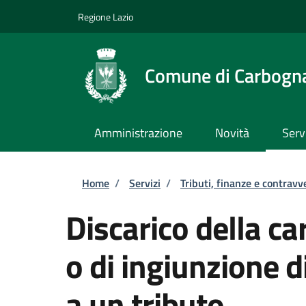
Salta al contenuto principale
Skip to footer content
Regione Lazio
Comune di Carbogn
Amministrazione
Novità
Serv
Briciole di pane
Home
/
Servizi
/
Tributi, finanze e contravv
Discarico della c
o di ingiunzione 
a un tributo