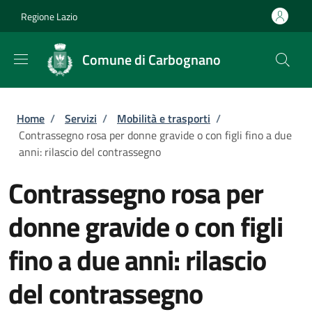
Salta al contenuto principale
Skip to footer content
Regione Lazio
Comune di Carbognano
Briciole di pane
Home
/
Servizi
/
Mobilità e trasporti
/
Contrassegno rosa per donne gravide o con figli fino a due
anni: rilascio del contrassegno
Contrassegno rosa per
donne gravide o con figli
fino a due anni: rilascio
del contrassegno