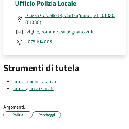
Ufficio Polizia Locale
Piazza Castello 18, Carbognano (VT) 01030
(01030)
vigili@comune.carbognano.vt.it
0761614008
Strumenti di tutela
Tutela amministrativa
Tutela giurisdizionale
Argomenti:
Polizia
Parcheggi