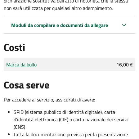
dichiarazione sostitutiva dell’atto di notorietà che la stessa
non sarà utilizzata per qualsiasi altro adempimento.
Moduli da compilare e documenti da allegare
Costi
Tipo di pagamento
Importo
Marca da bollo
16,00 €
Cosa serve
Per accedere al servizio, assicurati di avere:
SPID (sistema pubblico di identità digitale), carta
d’identità elettronica (CIE) o carta nazionale dei servizi
(CNS)
tutta la documentazione prevista per la presentazione