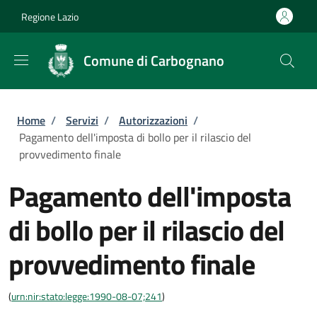
Salta al contenuto principale
Skip to footer content
Regione Lazio
Comune di Carbognano
Briciole di pane
Home
/
Servizi
/
Autorizzazioni
/
Pagamento dell'imposta di bollo per il rilascio del
provvedimento finale
Pagamento dell'imposta
di bollo per il rilascio del
provvedimento finale
(
urn:nir:stato:legge:1990-08-07;241
)