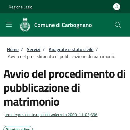
Salta al contenuto principale
Skip to footer content
Regione Lazio
Comune di Carbognano
Briciole di pane
Home
/
Servizi
/
Anagrafe e stato civile
/
Avvio del procedimento di pubblicazione di matrimonio
Avvio del procedimento di
pubblicazione di
matrimonio
(
urn:nir:presidente.repubblica:decreto:2000-11-03;396
)
Servizio attivo