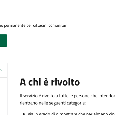
rno permanente per cittadini comunitari
A chi è rivolto
Il servizio è rivolto a tutte le persone che intend
rientrano nelle seguenti categorie:
sia in grado di dimostrare che per almeno ci