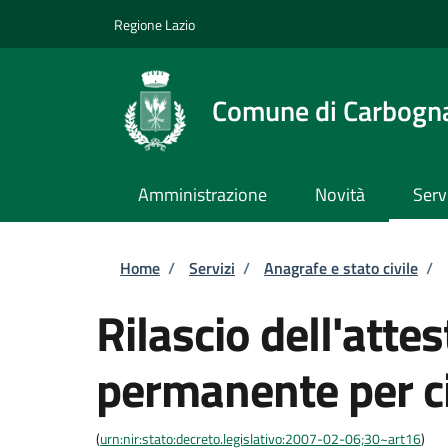
Salta al contenuto principale
Skip to footer content
Regione Lazio
Comune di Carbogn
Amministrazione
Novità
Serv
Briciole di pane
Home
/
Servizi
/
Anagrafe e stato civile
/
Rilascio dell'atte
permanente per ci
(
urn:nir:stato:decreto.legislativo:2007-02-06;30~art16
)