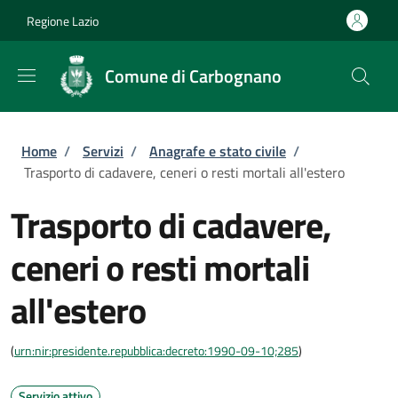
Salta al contenuto principale
Skip to footer content
Regione Lazio
Comune di Carbognano
Briciole di pane
Home
/
Servizi
/
Anagrafe e stato civile
/
Trasporto di cadavere, ceneri o resti mortali all'estero
Trasporto di cadavere,
ceneri o resti mortali
all'estero
(
urn:nir:presidente.repubblica:decreto:1990-09-10;285
)
Servizio attivo