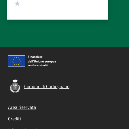
Valuta 1 stelle su 5
Comune di Carbognano
Footer menu
Area riservata
Crediti