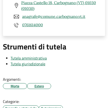
Piazza Castello 18, Carbognano (VT) 01030
(01030)
anagrafe@comune.carbognano.vt.it
0761614000
Strumenti di tutela
Tutela amministrativa
Tutela giurisdizionale
Argomenti:
Morte
Estero
Categorie: