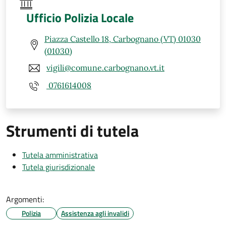
Ufficio Polizia Locale
Piazza Castello 18, Carbognano (VT) 01030
(01030)
vigili@comune.carbognano.vt.it
0761614008
Strumenti di tutela
Tutela amministrativa
Tutela giurisdizionale
Argomenti:
Polizia
Assistenza agli invalidi