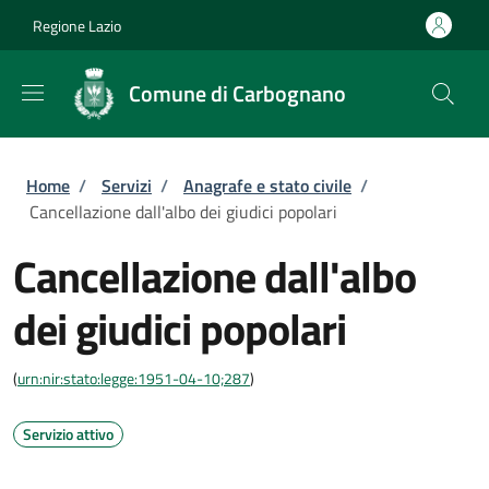
Salta al contenuto principale
Skip to footer content
Regione Lazio
Comune di Carbognano
Briciole di pane
Home
/
Servizi
/
Anagrafe e stato civile
/
Cancellazione dall'albo dei giudici popolari
Cancellazione dall'albo
dei giudici popolari
(
urn:nir:stato:legge:1951-04-10;287
)
Servizio attivo