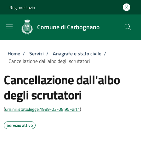
Salta al contenuto principale
Skip to footer content
Regione Lazio
Comune di Carbognano
Briciole di pane
Home
/
Servizi
/
Anagrafe e stato civile
/
Cancellazione dall'albo degli scrutatori
Cancellazione dall'albo
degli scrutatori
(
urn:nir:stato:legge:1989-03-08;95~art1
)
Servizio attivo