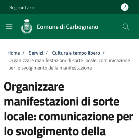
Salta al contenuto principale
Skip to footer content
Regione Lazio
Comune di Carbognano
Briciole di pane
Home
/
Servizi
/
Cultura e tempo libero
/
Organizzare manifestazioni di sorte locale: comunicazione
per lo svolgimento della manifestazione
Organizzare
manifestazioni di sorte
locale: comunicazione per
lo svolgimento della