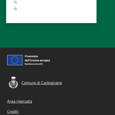
Valuta 2 stelle su 5
Valuta 1 stelle su 5
Comune di Carbognano
Footer menu
Area riservata
Crediti