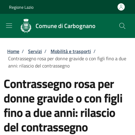
Salta al contenuto principale
Skip to footer content
Regione Lazio
Comune di Carbognano
Briciole di pane
Home
/
Servizi
/
Mobilità e trasporti
/
Contrassegno rosa per donne gravide o con figli fino a due
anni: rilascio del contrassegno
Contrassegno rosa per
donne gravide o con figli
fino a due anni: rilascio
del contrassegno