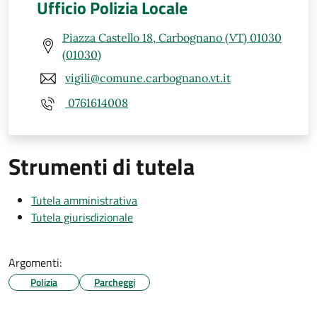
Ufficio Polizia Locale
Piazza Castello 18, Carbognano (VT) 01030
(01030)
vigili@comune.carbognano.vt.it
0761614008
Strumenti di tutela
Tutela amministrativa
Tutela giurisdizionale
Argomenti:
Polizia
Parcheggi