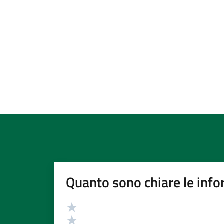
Quanto sono chiare le info
Valutazione
Valuta 5 stelle su 5
Valuta 4 stelle su 5