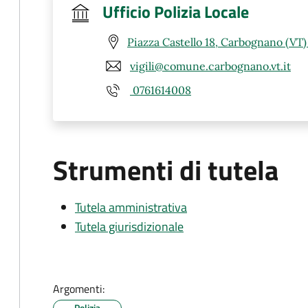
Ufficio Polizia Locale
Piazza Castello 18, Carbognano (VT
vigili@comune.carbognano.vt.it
0761614008
Strumenti di tutela
Tutela amministrativa
Tutela giurisdizionale
Argomenti:
Polizia