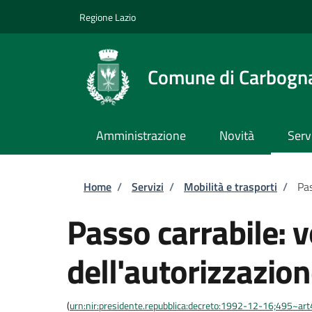
Salta al contenuto principale
Skip to footer content
Regione Lazio
Comune di Carbogn
Amministrazione
Novità
Serv
Briciole di pane
Home
/
Servizi
/
Mobilità e trasporti
/
Pas
Passo carrabile: 
dell'autorizzazio
(
urn:nir:presidente.repubblica:decreto:1992-12-16;495~ar