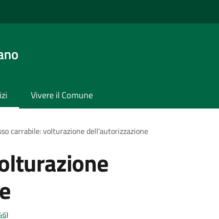
ano
izi
Vivere il Comune
so carrabile: volturazione dell'autorizzazione
volturazione
ne
t46
)