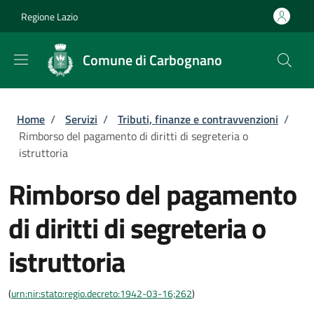
Salta al contenuto principale
Skip to footer content
Regione Lazio
Comune di Carbognano
Briciole di pane
Home
/
Servizi
/
Tributi, finanze e contravvenzioni
/
Rimborso del pagamento di diritti di segreteria o
istruttoria
Rimborso del pagamento
di diritti di segreteria o
istruttoria
(
urn:nir:stato:regio.decreto:1942-03-16;262
)