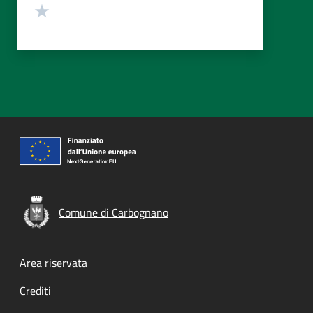
Valuta 1 stelle su 5
Comune di Carbognano
Footer menu
Area riservata
Crediti