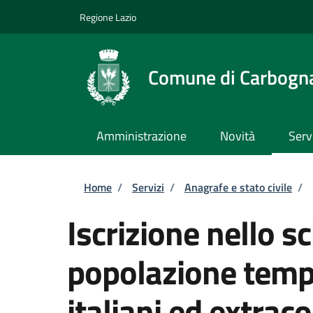
Salta al contenuto principale
Skip to footer content
Regione Lazio
Comune di Carbogn
Amministrazione
Novità
Serv
Briciole di pane
Home
/
Servizi
/
Anagrafe e stato civile
/
Iscrizione nello s
popolazione tempo
italiani ed extrac