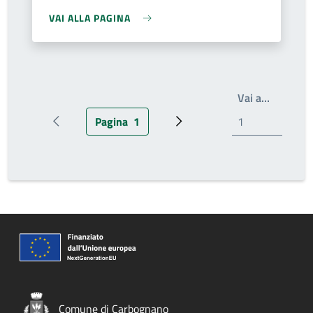
VAI ALLA PAGINA
Write th
Vai a…
Pagina
1
Pagina precedente
Pagina attuale
Prossima pagina
Comune di Carbognano